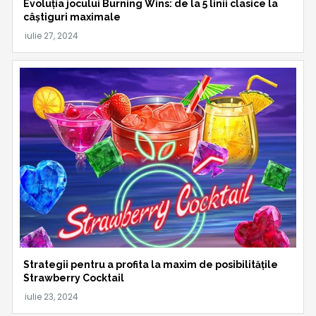
Evoluția jocului Burning Wins: de la 5 linii clasice la
câștiguri maximale
Strategii pentru a profita la maxim de posibilitățile
Strawberry Cocktail