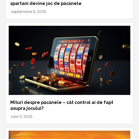
spartani devine joc de păcănele
Mituri despre păcănele – cât control ai de fapt
asupra jocului?