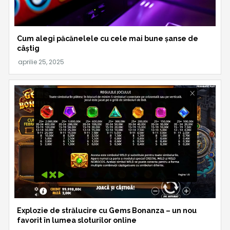
Cum alegi păcănelele cu cele mai bune șanse de
câștig
Explozie de strălucire cu Gems Bonanza – un nou
favorit în lumea sloturilor online