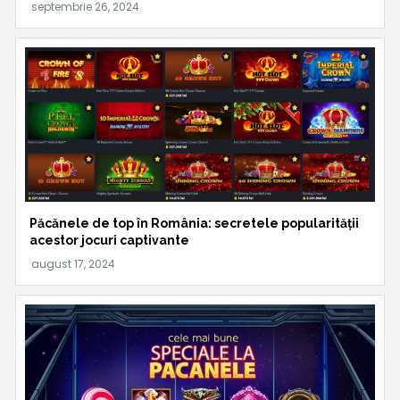
Păcănele de top în România: secretele popularității
acestor jocuri captivante