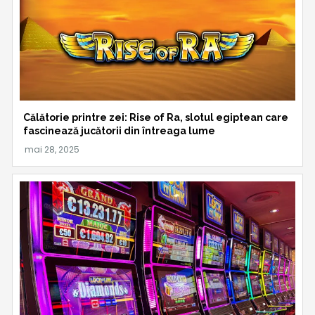
Călătorie printre zei: Rise of Ra, slotul egiptean care
fascinează jucătorii din întreaga lume