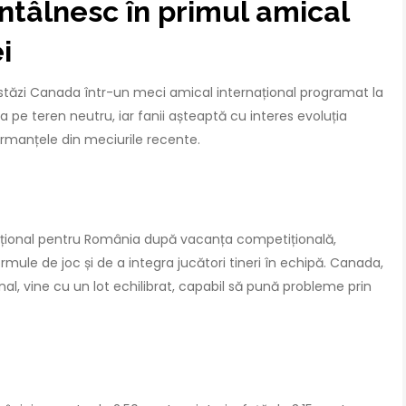
ntâlnesc în primul amical
i
astăzi Canada într-un meci amical internațional programat la
 pe teren neutru, iar fanii așteaptă cu interes evoluția
formanțele din meciurile recente.
național pentru România după vacanța competițională,
mule de joc și de a integra jucători tineri în echipă. Canada,
al, vine cu un lot echilibrat, capabil să pună probleme prin