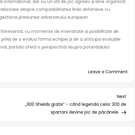
 internațional, dar cu un stil de joc agresiv și bine organizat.
valoroase despre compatibilitatea liniei defensive cu
a gestiona presiunea adversarului european.
teresantă, cu momente de intensitate și posibilitate de
n prilej de a evalua forma echipei și de a anticipa evoluțiile
ional, partida oferă o perspectivă asupra potențialului
on
Leave a Comment
Ro
și
Ca
Nex
Next
se
Post
„300 Shields gratis” – când legenda celor 300 de
înt
spartani devine joc de păcănele
în
pri
ami