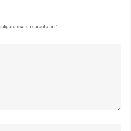
int
al
to
bligatorii sunt marcate cu
*