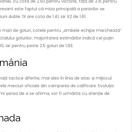
âniei, cu cota de 2.50 pentru victorie, față de 3.15 pentru
resant este faptul că miza principală a pariorilor se
 duble: 1X are cota de 1.41, iar X2 de 1.61.
iv mari de goluri, cotele pentru „ambele echipe marchează”
totalului golurilor, majoritatea estimărilor indică cel puțin
0, iar pentru peste 2.5 goluri de 1.93.
omânia
ii tactice diferite, mai ales în linia de atac și mijlocul
le meciuri oficiale din campania de calificare. Evoluția
primi șansa de a se afirma, vor fi urmărite cu atenție de
anada