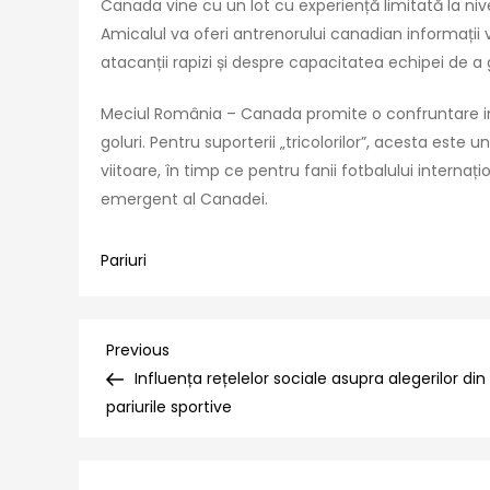
Canada vine cu un lot cu experiență limitată la nivel
Amicalul va oferi antrenorului canadian informații 
atacanții rapizi și despre capacitatea echipei de 
Meciul România – Canada promite o confruntare in
goluri. Pentru suporterii „tricolorilor”, acesta este u
viitoare, în timp ce pentru fanii fotbalului internaț
emergent al Canadei.
Pariuri
Navigare
Previous
Previous
Post
Influența rețelelor sociale asupra alegerilor din
în
pariurile sportive
articole