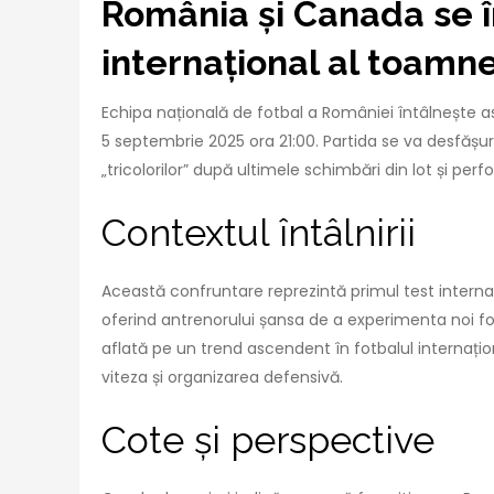
România și Canada se î
internațional al toamne
Echipa națională de fotbal a României întâlnește 
5 septembrie 2025 ora 21:00. Partida se va desfășura
„tricolorilor” după ultimele schimbări din lot și per
Contextul întâlnirii
Această confruntare reprezintă primul test inter
oferind antrenorului șansa de a experimenta noi for
aflată pe un trend ascendent în fotbalul internațion
viteza și organizarea defensivă.
Cote și perspective