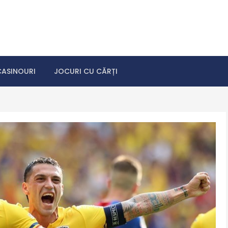
ri de noroc
CASINOURI
JOCURI CU CĂRȚI