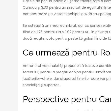
Casele de pariuri indică o ușoară favoritizare a Rom
Canada și 3.30 pentru un rezultat de egalitate. Inte
concentrează pe victoria echipei gazdă sau pe opțiuni
Se așteaptă un meci echilibrat, dar cu șanse relat
fiind de 1.75 pentru Da și 1.92 pentru Nu. În privința 
două reușite, cota pentru peste 1.5 goluri fiind de 1.3
Ce urmează pentru R
Antrenorul naționalei își propune să testeze combinaț
terenului, pentru a pregăti echipa pentru următoare
jucătorilor-cheie, dar și aportul tinerilor care vor 
specialiști și suporteri.
Perspective pentru C