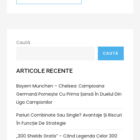
Caută
CAUTĂ
ARTICOLE RECENTE
Bayern Munchen – Chelsea: Campioana
Germană Pornește Cu Prima Șansă În Duelul Din
Liga Campionilor
Pariuri Combinate Sau Single? Avantaje Și Riscuri
În Funcție De Strategie
„300 Shields Gratis” – Când Legenda Celor 300