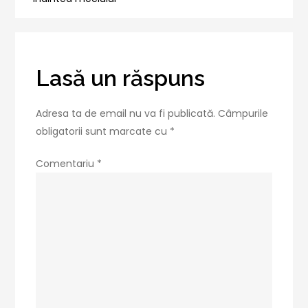
Farul
Constanța
–
U
Lasă un răspuns
Cluj
din
Adresa ta de email nu va fi publicată.
Câmpurile
18
obligatorii sunt marcate cu
*
august
2025
Comentariu
*