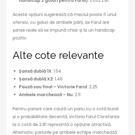
handicap 2 goluri pentru Farul)
: cotă 2.81
Aceste opțiuni sugerează că meciul poate fi unul
ofensiv, cu goluri de ambele părți, iar Farul are
șanse reale să se impună chiar și la un handicap
pozitiv.
Alte cote relevante
Șansă dublă 1X
: 1.54
Șansă dublă X2
: 1.46
Pauză sau final – Victorie Farul
: 2.25
Ambele marchează – Nu
: 2.11
Pentru pariorii care caută un pariu cu o cotă bună
și o probabilitate decentă, victoria Farul Constanța
la o cotă de 2.81 reprezintă o opțiune atractivă.
Alternativ, pariurile pe ambele echipe marchează