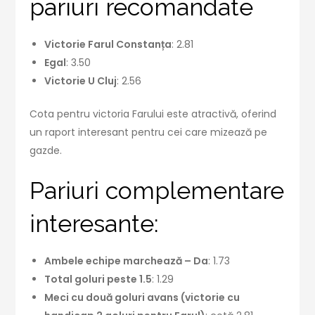
pariuri recomandate
Victorie Farul Constanța
: 2.81
Egal
: 3.50
Victorie U Cluj
: 2.56
Cota pentru victoria Farului este atractivă, oferind
un raport interesant pentru cei care mizează pe
gazde.
Pariuri complementare
interesante:
Ambele echipe marchează – Da
: 1.73
Total goluri peste 1.5
: 1.29
Meci cu două goluri avans (victorie cu