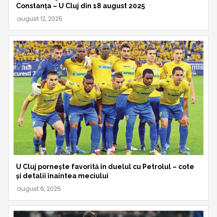
Constanța – U Cluj din 18 august 2025
U Cluj pornește favorită în duelul cu Petrolul – cote
și detalii înaintea meciului