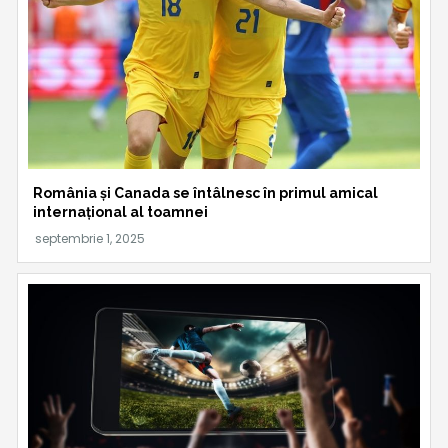
România și Canada se întâlnesc în primul amical
internațional al toamnei