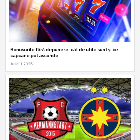
Bonusurile fără depunere: cât de utile sunt și ce
capcane pot ascunde