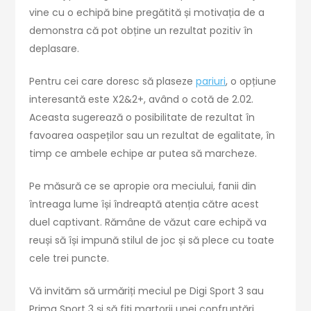
vine cu o echipă bine pregătită și motivația de a
demonstra că pot obține un rezultat pozitiv în
deplasare.
Pentru cei care doresc să plaseze
pariuri
, o opțiune
interesantă este X2&2+, având o cotă de 2.02.
Aceasta sugerează o posibilitate de rezultat în
favoarea oaspeților sau un rezultat de egalitate, în
timp ce ambele echipe ar putea să marcheze.
Pe măsură ce se apropie ora meciului, fanii din
întreaga lume își îndreaptă atenția către acest
duel captivant. Rămâne de văzut care echipă va
reuși să își impună stilul de joc și să plece cu toate
cele trei puncte.
Vă invităm să urmăriți meciul pe Digi Sport 3 sau
Prima Sport 3 și să fiți martorii unei confruntări