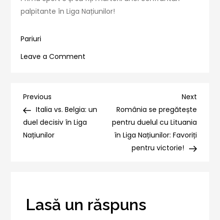
palpitante în Liga Națiunilor!
Pariuri
on
Leave a Comment
Duelul
Estoniei
cu
Navigare
Previous
Next
Previous
Next
Azerbaidjan:
Post
Post
Italia vs. Belgia: un
România se pregătește
în
o
duel decisiv în Liga
pentru duelul cu Lituania
bătălie
Națiunilor
în Liga Națiunilor: Favoriți
articole
pentru
pentru victorie!
puncte
în
Liga
Națiunilor!
Lasă un răspuns