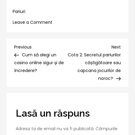
Pariuri
on
Leave a Comment
Fii
mai
inteligent
Navigare
Previous
Next
Previous
Next
cu
Post
Post
Cum să alegi un
Cota 2: Secretul pariurilor
în
pariurile:
casino online sigur și de
câștigătoare sau
importanța
încredere?
capcana jocurilor de
articole
documentării
noroc?
și
analizei
Lasă un răspuns
Adresa ta de email nu va fi publicată.
Câmpurile