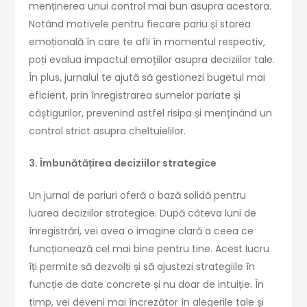
menținerea unui control mai bun asupra acestora.
Notând motivele pentru fiecare pariu și starea
emoțională în care te afli în momentul respectiv,
poți evalua impactul emoțiilor asupra deciziilor tale.
În plus, jurnalul te ajută să gestionezi bugetul mai
eficient, prin înregistrarea sumelor pariate și
câștigurilor, prevenind astfel risipa și menținând un
control strict asupra cheltuielilor.
3. Îmbunătățirea deciziilor strategice
Un jurnal de pariuri oferă o bază solidă pentru
luarea deciziilor strategice. După câteva luni de
înregistrări, vei avea o imagine clară a ceea ce
funcționează cel mai bine pentru tine. Acest lucru
îți permite să dezvolți și să ajustezi strategiile în
funcție de date concrete și nu doar de intuiție. În
timp, vei deveni mai încrezător în alegerile tale și