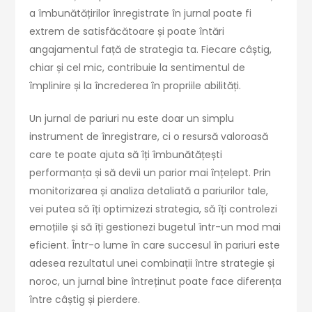
a îmbunătățirilor înregistrate în jurnal poate fi
extrem de satisfăcătoare și poate întări
angajamentul față de strategia ta. Fiecare câștig,
chiar și cel mic, contribuie la sentimentul de
împlinire și la încrederea în propriile abilități.
Un jurnal de pariuri nu este doar un simplu
instrument de înregistrare, ci o resursă valoroasă
care te poate ajuta să îți îmbunătățești
performanța și să devii un parior mai înțelept. Prin
monitorizarea și analiza detaliată a pariurilor tale,
vei putea să îți optimizezi strategia, să îți controlezi
emoțiile și să îți gestionezi bugetul într-un mod mai
eficient. Într-o lume în care succesul în pariuri este
adesea rezultatul unei combinații între strategie și
noroc, un jurnal bine întreținut poate face diferența
între câștig și pierdere.